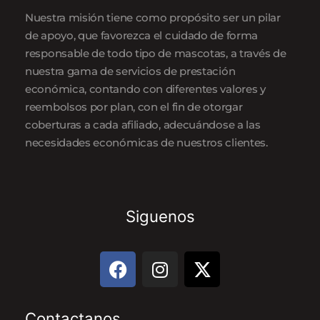
Nuestra misión tiene como propósito ser un pilar
de apoyo, que favorezca el cuidado de forma
responsable de todo tipo de mascotas, a través de
nuestra gama de servicios de prestación
económica, contando con diferentes valores y
reembolsos por plan, con el fin de otorgar
coberturas a cada afiliado, adecuándose a las
necesidades económicas de nuestros clientes.
Siguenos
F
I
X
a
n
-
c
s
t
e
t
w
Contactanos