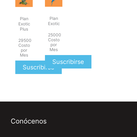
Plan
Plan
Exotic
Exotic
Plus
25000
Costo
29500
por
Costo
Mes
por
Mes
Suscribirse
Suscribirse
Conócenos