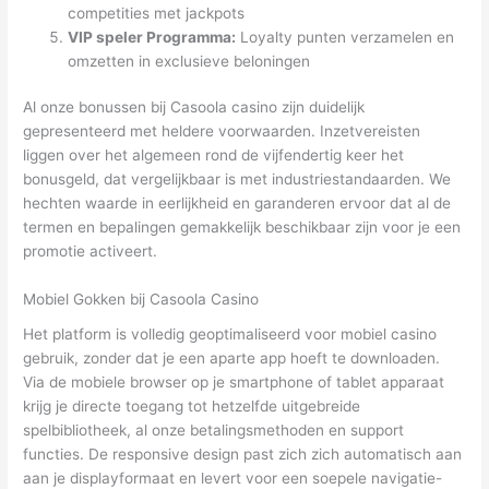
competities met jackpots
VIP speler Programma:
Loyalty punten verzamelen en
omzetten in exclusieve beloningen
Al onze bonussen bij Casoola casino zijn duidelijk
gepresenteerd met heldere voorwaarden. Inzetvereisten
liggen over het algemeen rond de vijfendertig keer het
bonusgeld, dat vergelijkbaar is met industriestandaarden. We
hechten waarde in eerlijkheid en garanderen ervoor dat al de
termen en bepalingen gemakkelijk beschikbaar zijn voor je een
promotie activeert.
Mobiel Gokken bij Casoola Casino
Het platform is volledig geoptimaliseerd voor mobiel casino
gebruik, zonder dat je een aparte app hoeft te downloaden.
Via de mobiele browser op je smartphone of tablet apparaat
krijg je directe toegang tot hetzelfde uitgebreide
spelbibliotheek, al onze betalingsmethoden en support
functies. De responsive design past zich zich automatisch aan
aan je displayformaat en levert voor een soepele navigatie-