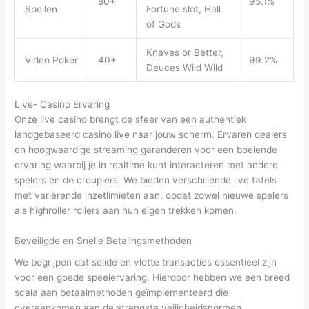
80+
95.1%
Spellen
Fortune slot, Hall
of Gods
Knaves or Better,
Video Poker
40+
99.2%
Deuces Wild Wild
Live- Casino Ervaring
Onze live casino brengt de sfeer van een authentiek
landgebaseerd casino live naar jouw scherm. Ervaren dealers
en hoogwaardige streaming garanderen voor een boeiende
ervaring waarbij je in realtime kunt interacteren met andere
spelers en de croupiers. We bieden verschillende live tafels
met variërende inzetlimieten aan, opdat zowel nieuwe spelers
als highroller rollers aan hun eigen trekken komen.
Beveiligde en Snelle Betalingsmethoden
We begrijpen dat solide en vlotte transacties essentieel zijn
voor een goede speelervaring. Hierdoor hebben we een breed
scala aan betaalmethoden geïmplementeerd die
overeenkomen aan de strengste veiligheidsnormen.