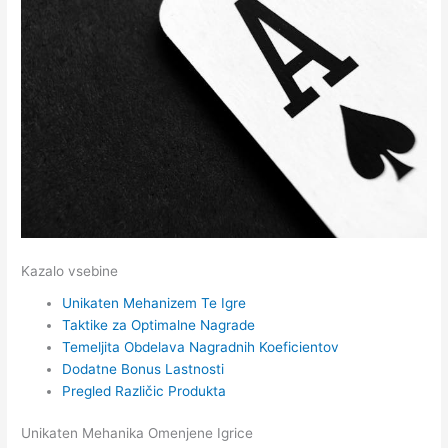
Kazalo vsebine
Unikaten Mehanizem Te Igre
Taktike za Optimalne Nagrade
Temeljita Obdelava Nagradnih Koeficientov
Dodatne Bonus Lastnosti
Pregled Različic Produkta
Unikaten Mehanika Omenjene Igrice