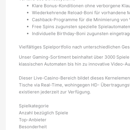
Klare Bonus-Konditionen ohne verborgene Kla
Wiederkehrende Reload-Boni für vorhandene M
Cashback-Programme für die Minimierung von 
Free Spins zugunsten spezielle Spielautomate
Individuelle Birthday-Boni zugunsten eingetrag
Vielfältiges Spielportfolio nach unterschiedlichen G
Unser Gaming-Sortiment beinhaltet über 3000 Spiele 
klassischen Automaten bis hin zu innovative Video-A
Dieser Live-Casino-Bereich bildet dieses Kernelement
Tische via Real-Time, wohingegen HD- Übertragungstec
existieren jederzeit zur Verfügung.
Spielkategorie
Anzahl bezüglich Spiele
Top-Anbieter
Besonderheit