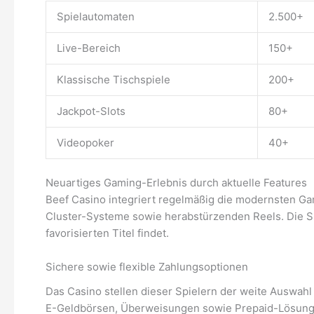
Spielautomaten
2.500+
Live-Bereich
150+
Klassische Tischspiele
200+
Jackpot-Slots
80+
Videopoker
40+
Neuartiges Gaming-Erlebnis durch aktuelle Features
Beef Casino integriert regelmäßig die modernsten Ga
Cluster-Systeme sowie herabstürzenden Reels. Die Su
favorisierten Titel findet.
Sichere sowie flexible Zahlungsoptionen
Das Casino stellen dieser Spielern der weite Auswah
E-Geldbörsen, Überweisungen sowie Prepaid-Lösunge