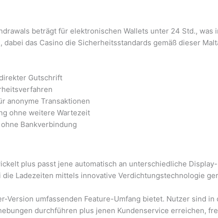
drawals beträgt für elektronischen Wallets unter 24 Std., was 
s, dabei das Casino die Sicherheitsstandards gemäß dieser Malt
direkter Gutschrift
rheitsverfahren
für anonyme Transaktionen
ng ohne weitere Wartezeit
r ohne Bankverbindung
wickelt plus passt jene automatisch an unterschiedliche Displa
i die Ladezeiten mittels innovative Verdichtungstechnologie g
wser-Version umfassenden Feature-Umfang bietet. Nutzer sind i
Abhebungen durchführen plus jenen Kundenservice erreichen, fr