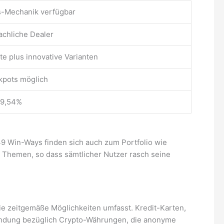
-Mechanik verfügbar
achliche Dealer
e plus innovative Varianten
pots möglich
99,54%
9 Win-Ways finden sich auch zum Portfolio wie
 Themen, so dass sämtlicher Nutzer rasch seine
ie zeitgemäße Möglichkeiten umfasst. Kredit-Karten,
indung bezüglich Crypto-Währungen, die anonyme