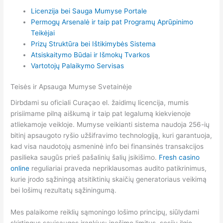
Licenzija bei Sauga Mumyse Portale
Permogų Arsenalė ir taip pat Programų Aprūpinimo
Teikėjai
Prizų Struktūra bei Ištikimybės Sistema
Atsiskaitymo Būdai ir Išmokų Tvarkos
Vartotojų Palaikymo Servisas
Teisės ir Apsauga Mumyse Svetainėje
Dirbdami su oficiali Curaçao el. žaidimų licencija, mumis
prisiimame pilną aiškumą ir taip pat legalumą kiekvienoje
atliekamoje veikloje. Mumyse veikianti sistema naudoja 256-ių
bitinį apsaugoto ryšio užšifravimo technologiją, kuri garantuoja,
kad visa naudotojų asmeninė info bei finansinės transakcijos
pasilieka saugūs prieš pašalinių šalių įsikišimo.
Fresh casino
online
reguliariai praveda nepriklausomas audito patikrinimus,
kurie įrodo sąžiningą atsitiktinių skaičių generatoriaus veikimą
bei lošimų rezultatų sąžiningumą.
Mes palaikome reiklių sąmoningo lošimo principų, siūlydami
skirtingus savisaugos įrankius: įnešimo limitus, sesijų ilgio