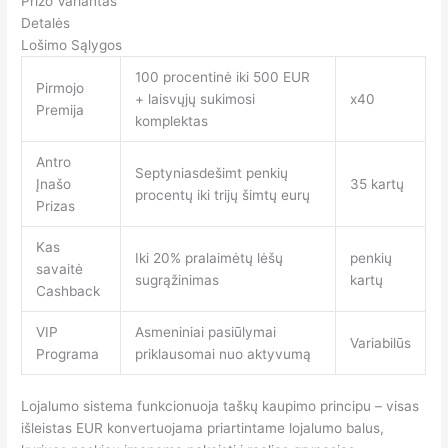
Prizo Variantas
Detalės
Lošimo Sąlygos
100 procentinė iki 500 EUR
Pirmojo
+ laisvųjų sukimosi
x40
Premija
komplektas
Antro
Septyniasdešimt penkių
Įnašo
35 kartų
procentų iki trijų šimtų eurų
Prizas
Kas
Iki 20% pralaimėtų lėšų
penkių
savaitė
sugrąžinimas
kartų
Cashback
VIP
Asmeniniai pasiūlymai
Variabilūs
Programa
priklausomai nuo aktyvumą
Lojalumo sistema funkcionuoja taškų kaupimo principu – visas
išleistas EUR konvertuojama priartintame lojalumo balus,