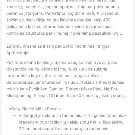
kontrolę, paties išsijungimo opcijas ir taip pat prieinamumą
paramos įstaigoms. Patvirtinta, jog 2019 metų Kiurasao el.
žaidimų jurisdikcijoje baigta išdalinta daugiau kaip 450
galiojančių leidimų internetiniams kazino, kas įrodo šios
kontrolės struktūros patikimumą ir priėmimą pasauliniu lygiu.
Žaidimų Arsenalas ir taip pat Softo Techninės įrangos
Aprūpintojai
Pas mus esanti kolekcija apima daugiau kaip trys su puse
tūkstančio įvairių lošimo lošimų, tuos kuriuos sukuria
tarptautinės lygio softo techninės įrangos teikėjai.
Bendradarbiaujame turėdami ryšius su tokiais srities lyderiais
tokiais kaip Evoliušen Gaming, Pragmatiškas Play, NetEnt,
Microgaming, Pleinas GO ir per kaip 50-ties kitų įtikimų studijų.
Lošimų Klasės Mūsų Portale
Videografijos slotai su turimomis skirtingomis temomis –
pradedant nuo tradicinių vaisių slotų net iki šiuolaikinių
3D animuotos grafikos automatų su turimomis