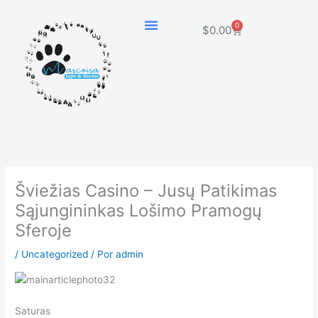
Ir
al
0
Carrito
$
0.00
contenido
Šviežias Casino – Jusų Patikimas
Sąjungininkas Lošimo Pramogų
Sferoje
/
Uncategorized
/ Por
admin
Saturas