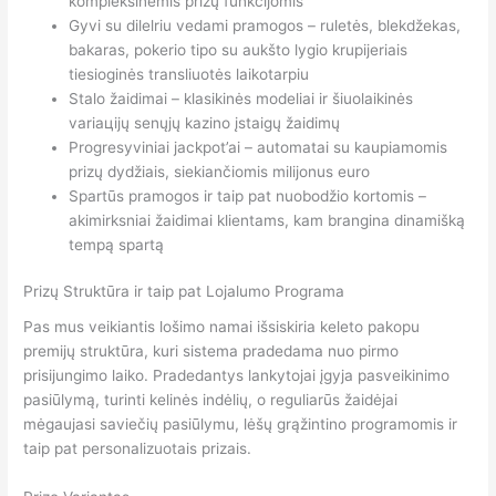
kompleksinėmis prizų funkcijomis
Gyvi su dilelriu vedami pramogos – ruletės, blekdžekas,
bakaras, pokerio tipo su aukšto lygio krupijeriais
tiesioginės transliuotės laikotarpiu
Stalo žaidimai – klasikinės modeliai ir šiuolaikinės
variацijų senųjų kazino įstaigų žaidimų
Progresyviniai jackpot’ai – automatai su kaupiamomis
prizų dydžiais, siekiančiomis milijonus euro
Spartūs pramogos ir taip pat nuobodžio kortomis –
akimirksniai žaidimai klientams, kam brangina dinamišką
tempą spartą
Prizų Struktūra ir taip pat Lojalumo Programa
Pas mus veikiantis lošimo namai išsiskiria keleto pakopu
premijų struktūra, kuri sistema pradedama nuo pirmo
prisijungimo laiko. Pradedantys lankytojai įgyja pasveikinimo
pasiūlymą, turinti kelinės indėlių, o reguliarūs žaidėjai
mėgaujasi saviečių pasiūlymu, lėšų grąžintino programomis ir
taip pat personalizuotais prizais.