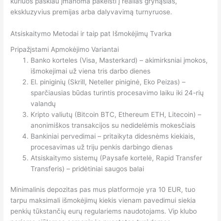
kuriuos paskiau įmanoma pakeisti į realias grynąsias,
ekskluzyvius premijas arba dalyvavimą turnyruose.
Atsiskaitymo Metodai ir taip pat Išmokėjimų Tvarka
Pripažįstami Apmokėjimo Variantai
Banko korteles (Visa, Masterkard) – akimirksniai įmokos,
išmokejimai už viena tris darbo dienes
El. piniginių (Skrill, Neteller piniginė, Eko Peizas) –
sparčiausias būdas turintis procesavimo laiku iki 24-rių
valandų
Kripto valiutų (Bitcoin BTC, Ethereum ETH, Litecoin) –
anonimiškos transakcijos su nedidelėmis mokesčiais
Bankiniai pervedimai – pritaikyta didesnėms kiekiais,
procesavimas už triju penkis darbingo dienas
Atsiskaitymo sistemų (Paysafe kortelė, Rapid Transfer
Transferis) – pridėtiniai saugos balai
Minimalinis depozitas pas mus platformoje yra 10 EUR, tuo
tarpu maksimali išmokėjimų kiekis vienam pavedimui siekia
penkių tūkstančių eurų regulariems naudotojams. Vip klubo