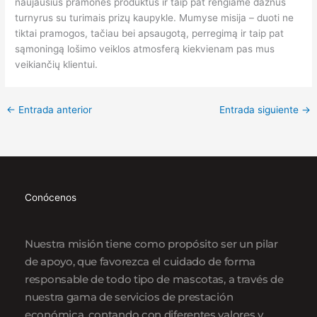
naujausius pramonės produktus ir taip pat rengiame dažnus
turnyrus su turimais prizų kaupykle. Mumyse misija – duoti ne
tiktai pramogos, tačiau bei apsaugotą, perregimą ir taip pat
sąmoningą lošimo veiklos atmosferą kiekvienam pas mus
veikiančių klientui.
←
Entrada anterior
Entrada siguiente
→
Conócenos
Nuestra misión tiene como propósito ser un pilar
de apoyo, que favorezca el cuidado de forma
responsable de todo tipo de mascotas, a través de
nuestra gama de servicios de prestación
económica, contando con diferentes valores y