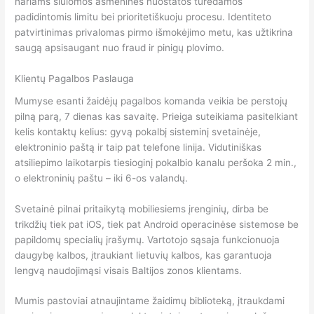
nariams siūlomos asmeninės nuostatos turėdamos
padidintomis limitu bei prioritetiškuoju procesu. Identiteto
patvirtinimas privalomas pirmo išmokėjimo metu, kas užtikrina
saugą apsisaugant nuo fraud ir pinigų plovimo.
Klientų Pagalbos Paslauga
Mumyse esanti žaidėjų pagalbos komanda veikia be perstojų
pilną parą, 7 dienas kas savaitę. Prieiga suteikiama pasitelkiant
kelis kontaktų kelius: gyvą pokalbį sisteminį svetainėje,
elektroninio paštą ir taip pat telefone linija. Vidutiniškas
atsiliepimo laikotarpis tiesioginį pokalbio kanalu peršoka 2 min.,
o elektroninių paštu – iki 6-os valandų.
Svetainė pilnai pritaikytą mobiliesiems įrenginių, dirba be
trikdžių tiek pat iOS, tiek pat Android operacinėse sistemose be
papildomų specialių įrašymų. Vartotojo sąsaja funkcionuoja
daugybę kalbos, įtraukiant lietuvių kalbos, kas garantuoja
lengvą naudojimąsi visais Baltijos zonos klientams.
Mumis pastoviai atnaujintame žaidimų biblioteką, įtraukdami