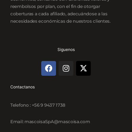
reembolsos por plan, con el fin de otorgar
coberturas a cada afiliado, adecuándose a las
necesidades económicas de nuestros clientes.
Siguenos
F
I
X
a
n
-
c
s
t
e
t
w
Contactanos
b
a
i
o
g
t
Telefono : +56 9 9437 1738
o
r
t
k
a
e
Email: mascoisaSpA@mascoisa.com
m
r