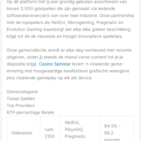
Op dit platform tref jij een grondig gekozen assortiment van
boven 3.000 gokspellen die zijn gemaakt via leidende
softwareleveranciers van over heel industrie. Onze partnership
met de topspelers als NetEnt, Microgaming, Pragmatic en
Evolution Gaming waarborgt dat elke elke gokker beschikking
krijgt tot de de nieuwste en hoogst innovatieve spelletjes.
Onze gamecollectie wordt er elke dag vernieuwd met recente
uitgaven, zodat jij steeds de meest verse content tot je je
dispositie krijgt.
Casino Spinstar
levert ‘n vloeiende game-
ervaring met hoogwaardige kwalitatieve grafische weergave
plus vloeiende gameplay op elk elk device.
Gamecategorie
Totaal Spellen
Top Providers
RTP-percentage Bereik
NetEnt,
94.5% –
ruim
PlaynGO,
Videoslots
98.2
2100
Pragmatic
procent