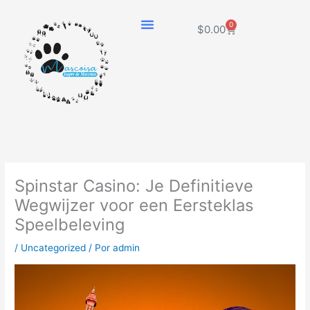
Ir
al
0
Carrito
$
0.00
contenido
Spinstar Casino: Je Definitieve
Wegwijzer voor een Eersteklas
Speelbeleving
/
Uncategorized
/ Por
admin