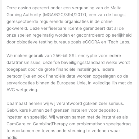
Onze casino opereert onder een vergunning van de Malta
Gaming Authority (MGA/B2C/394/2017), een van de hoogst
gerespecteerde regulerende organisaties in de online
gokwereld. Deze verifieerbare licentie garandeert dat al de
onze spellen regelmatig worden er gecontroleerd op eerlijkheid
door objectieve testing bureaus zoals eCOGRA en iTech Labs.
We maken gebruik van 256-bit SSL encryptie voor iedere
datatransmissies, dezelfde beveiligingsstandaard welke wordt
toegepast door de grote financiële instellingen. Iedere
persoonlijke en ook financiële data worden opgeslagen op de
serverlocaties binnen de Europese Unie, in volledige lijn met de
AVG wetgeving.
Daarnaast nemen wij wij verantwoord gokken zeer serieus.
Gebruikers kunnen zelf grenzen instellen voor deposito’s,
inzetten en speeltijd. Wij werken samen met de instanties als
GamCare en GamblingTherapy om problematisch speelgedrag
te voorkomen en tevens ondersteuning te verlenen waar
nodig.