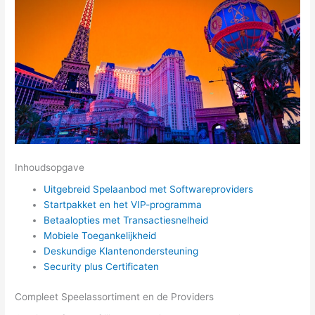
Inhoudsopgave
Uitgebreid Spelaanbod met Softwareproviders
Startpakket en het VIP-programma
Betaalopties met Transactiesnelheid
Mobiele Toegankelijkheid
Deskundige Klantenondersteuning
Security plus Certificaten
Compleet Speelassortiment en de Providers