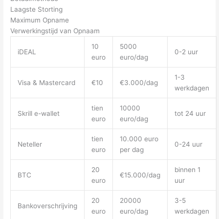
Laagste Storting
Maximum Opname
Verwerkingstijd van Opnaam
10
5000
iDEAL
0-2 uur
euro
euro/dag
1-3
Visa & Mastercard
€10
€3.000/dag
werkdagen
tien
10000
Skrill e-wallet
tot 24 uur
euro
euro/dag
tien
10.000 euro
Neteller
0-24 uur
euro
per dag
20
binnen 1
BTC
€15.000/dag
euro
uur
20
20000
3-5
Bankoverschrijving
euro
euro/dag
werkdagen