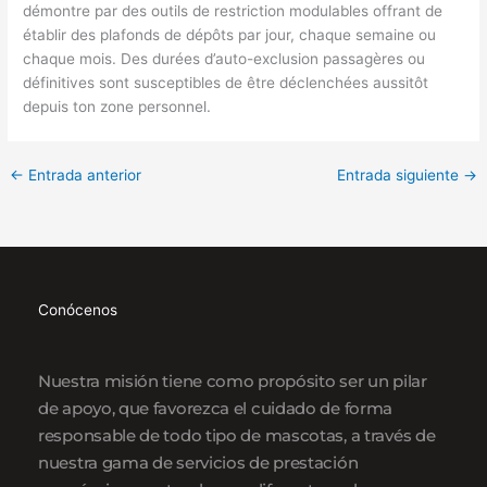
démontre par des outils de restriction modulables offrant de
établir des plafonds de dépôts par jour, chaque semaine ou
chaque mois. Des durées d’auto-exclusion passagères ou
définitives sont susceptibles de être déclenchées aussitôt
depuis ton zone personnel.
←
Entrada anterior
Entrada siguiente
→
Conócenos
Nuestra misión tiene como propósito ser un pilar
de apoyo, que favorezca el cuidado de forma
responsable de todo tipo de mascotas, a través de
nuestra gama de servicios de prestación