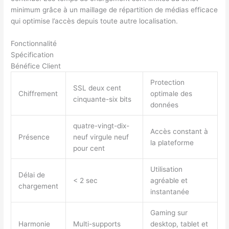
minimum grâce à un maillage de répartition de médias efficace
qui optimise l’accès depuis toute autre localisation.
Fonctionnalité
Spécification
Bénéfice Client
Protection
SSL deux cent
Chiffrement
optimale des
cinquante-six bits
données
quatre-vingt-dix-
Accès constant à
Présence
neuf virgule neuf
la plateforme
pour cent
Utilisation
Délai de
< 2 sec
agréable et
chargement
instantanée
Gaming sur
Harmonie
Multi-supports
desktop, tablet et