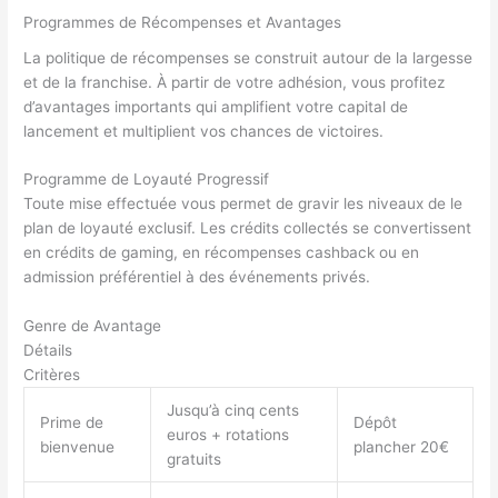
Programmes de Récompenses et Avantages
La politique de récompenses se construit autour de la largesse
et de la franchise. À partir de votre adhésion, vous profitez
d’avantages importants qui amplifient votre capital de
lancement et multiplient vos chances de victoires.
Programme de Loyauté Progressif
Toute mise effectuée vous permet de gravir les niveaux de le
plan de loyauté exclusif. Les crédits collectés se convertissent
en crédits de gaming, en récompenses cashback ou en
admission préférentiel à des événements privés.
Genre de Avantage
Détails
Critères
Jusqu’à cinq cents
Prime de
Dépôt
euros + rotations
bienvenue
plancher 20€
gratuits