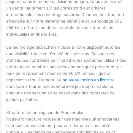
majeure dans le monde du loisir numérique. Nous avons créé
un cadre hautement sûr qui correspond aux critères
internationales les davantage sévères. Chacune des transfert
effectuée sur notre plateforme bénéficie d’un encodage SSL
256 bits, offrant une défense totale de vos informations
individuelles et financières.
La technologie blockchain incluse à notre dispositif autorise
une visibilité totale sur l’équité des sessions. Suivant des
statistiques contrôlées de l’industrie, les systèmes utilisant des
créateurs de nombres hasardeux homologués présentent un
taux de reversement médian de 96,5%, un seuil que on
dépassons régulièrement. Le
nouveau casino en ligne
se
consacre à fournir une aventure de jeu irréprochable où
chacune des session se se passe dans des contextes de
justice parfaites.
Structure Technologique de Premier plan
Notre architecture repose sur des machines ultramodernes
distribués mondialement pour certifier une disponibilité
continue. Les temps de chargement sont limités au strict