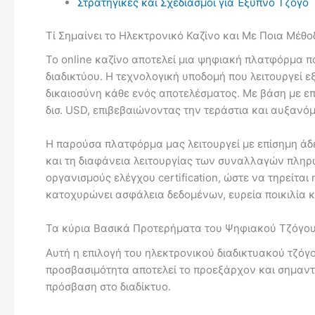
Στρατηγικές και Σχεδιασμοί για Έξυπνο Τζόγο
Τί Σημαίνει το Ηλεκτρονικό Καζίνο και Με Ποια Μέθο
Το online καζίνο αποτελεί μια ψηφιακή πλατφόρμα π
διαδικτύου. Η τεχνολογική υποδομή που λειτουργεί 
δικαιοσύνη κάθε ενός αποτελέσματος. Με βάση με επ
δισ. USD, επιβεβαιώνοντας την τεράστια και αυξαν
Η παρούσα πλατφόρμα μας λειτουργεί με επίσημη άδε
και τη διαφάνεια λειτουργίας των συναλλαγών πληρ
οργανισμούς ελέγχου certification, ώστε να τηρείται
κατοχυρώνει ασφάλεια δεδομένων, ευρεία ποικιλία κα
Τα κύρια Βασικά Προτερήματα του Ψηφιακού Τζόγο
Αυτή η επιλογή του ηλεκτρονικού διαδικτυακού τζόγ
προσβασιμότητα αποτελεί το προεξάρχον και σημαντ
πρόσβαση στο διαδίκτυο.