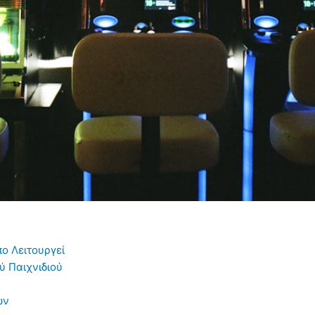
πο Λειτουργεί
ύ Παιχνιδιού
ών