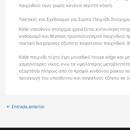
παιχνιδιού τους χωρίς κανένα περιττό κόστη.
Τακτικές και Σχεδιασμοί για Σωστό Παιχνίδι Στοίχημα
Κάθε υπεύθυνο στοίχημα χρειάζεται κατανόηση πλήρ
καθορισμό και θέσπιση προϋπολογισμού παιχνιδιού π
τακτική διαχείρισης έξυπνης κεφαλαίου παιχνιδιού 
Κάθε παιχνίδι τύχης έχει μοναδικό house edge και 
χαμηλότερες νίκες, ενώ τα υψηλότερης μεταβλητότ
εξαρτάται πλήρως από το προφίλ κινδύνου ρίσκου πα
προαγωγή του υπεύθυνου και ασφαλούς τζόγου σε όλ
←
Entrada anterior