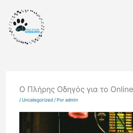
Ir
al
contenido
Ο Πλήρης Οδηγός για το Online
/
Uncategorized
/ Por
admin