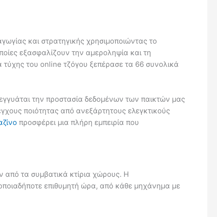
αγωγίας και στρατηγικής χρησιμοποιώντας το
οποίες εξασφαλίζουν την αμεροληψία και τη
 τύχης του online τζόγου ξεπέρασε τα 66 συνολικά
υ εγγυάται την προστασία δεδομένων των παικτών μας
έγχους ποιότητας από ανεξάρτητους ελεγκτικούς
αζίνο
προσφέρει μια πλήρη εμπειρία που
ν από τα συμβατικά κτίρια χώρους. Η
 οποιαδήποτε επιθυμητή ώρα, από κάθε μηχάνημα με