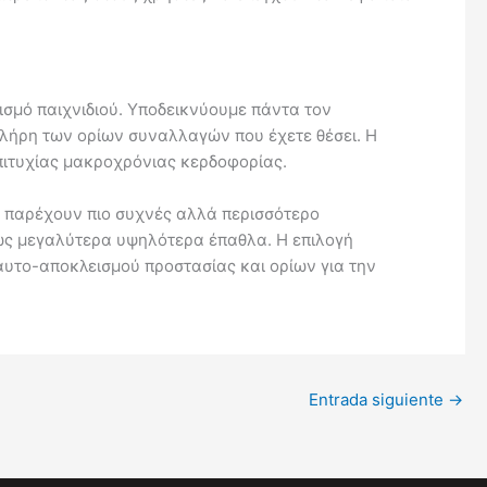
σμό παιχνιδιού. Υποδεικνύουμε πάντα τον
 πλήρη των ορίων συναλλαγών που έχετε θέσει. Η
πιτυχίας μακροχρόνιας κερδοφορίας.
α παρέχουν πιο συχνές αλλά περισσότερο
ως μεγαλύτερα υψηλότερα έπαθλα. Η επιλογή
αυτο-αποκλεισμού προστασίας και ορίων για την
Entrada siguiente
→