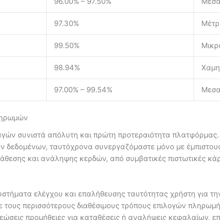
96.00% – 97.50%
Μεσα
97.30%
Μέτρ
99.50%
Μικρ
98.94%
Χαμη
97.00% – 99.54%
Μεσα
ληρωμών
γών συνιστά απόλυτη και πρώτη προτεραιότητα πλατφόρμας.
των δεδομένων, ταυτόχρονα συνεργαζόμαστε μόνο με έμπιστου
τάθεσης και ανάληψης κερδών, από συμβατικές πιστωτικές κ
στήματα ελέγχου και επαλήθευσης ταυτότητας χρήστη για την
με τους περισσότερους διαθέσιμους τρόπους επιλογών πληρω
ώσεις προμήθειες για καταθέσεις ή αναλήψεις κεφαλαίων, ε