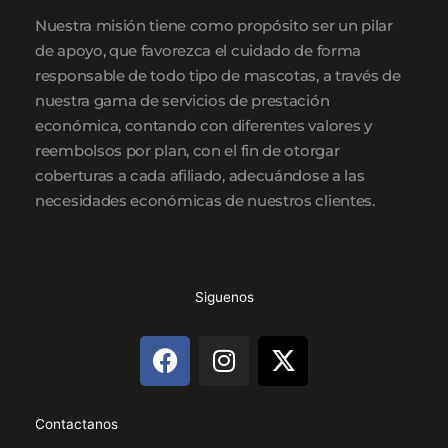
Nuestra misión tiene como propósito ser un pilar
de apoyo, que favorezca el cuidado de forma
responsable de todo tipo de mascotas, a través de
nuestra gama de servicios de prestación
económica, contando con diferentes valores y
reembolsos por plan, con el fin de otorgar
coberturas a cada afiliado, adecuándose a las
necesidades económicas de nuestros clientes.
Siguenos
F
I
X
a
n
-
c
s
t
e
t
w
Contactanos
b
a
i