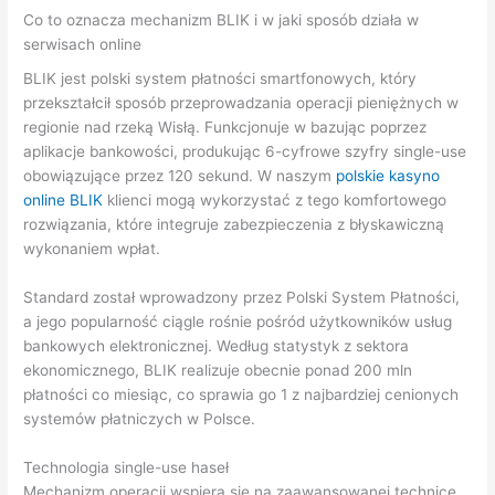
Co to oznacza mechanizm BLIK i w jaki sposób działa w
serwisach online
BLIK jest polski system płatności smartfonowych, który
przekształcił sposób przeprowadzania operacji pieniężnych w
regionie nad rzeką Wisłą. Funkcjonuje w bazując poprzez
aplikacje bankowości, produkując 6-cyfrowe szyfry single-use
obowiązujące przez 120 sekund. W naszym
polskie kasyno
online BLIK
klienci mogą wykorzystać z tego komfortowego
rozwiązania, które integruje zabezpieczenia z błyskawiczną
wykonaniem wpłat.
Standard został wprowadzony przez Polski System Płatności,
a jego popularność ciągle rośnie pośród użytkowników usług
bankowych elektronicznej. Według statystyk z sektora
ekonomicznego, BLIK realizuje obecnie ponad 200 mln
płatności co miesiąc, co sprawia go 1 z najbardziej cenionych
systemów płatniczych w Polsce.
Technologia single-use haseł
Mechanizm operacji wspiera się na zaawansowanej technice