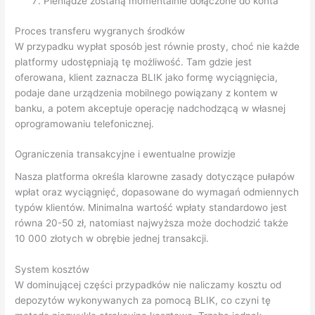
Pieniądze zostaną momentalnie dołączone do konta
Proces transferu wygranych środków
W przypadku wypłat sposób jest równie prosty, choć nie każde
platformy udostępniają tę możliwość. Tam gdzie jest
oferowana, klient zaznacza BLIK jako formę wyciągnięcia,
podaje dane urządzenia mobilnego powiązany z kontem w
banku, a potem akceptuje operację nadchodzącą w własnej
oprogramowaniu telefonicznej.
Ograniczenia transakcyjne i ewentualne prowizje
Nasza platforma określa klarowne zasady dotyczące pułapów
wpłat oraz wyciągnięć, dopasowane do wymagań odmiennych
typów klientów. Minimalna wartość wpłaty standardowo jest
równa 20-50 zł, natomiast najwyższa może dochodzić także
10 000 złotych w obrębie jednej transakcji.
System kosztów
W dominującej części przypadków nie naliczamy kosztu od
depozytów wykonywanych za pomocą BLIK, co czyni tę