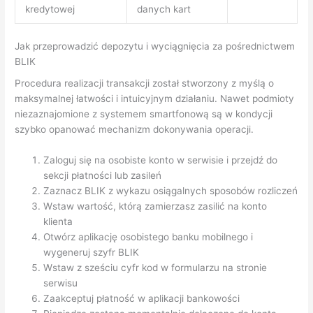
kredytowej
danych kart
Jak przeprowadzić depozytu i wyciągnięcia za pośrednictwem
BLIK
Procedura realizacji transakcji został stworzony z myślą o
maksymalnej łatwości i intuicyjnym działaniu. Nawet podmioty
niezaznajomione z systemem smartfonową są w kondycji
szybko opanować mechanizm dokonywania operacji.
Zaloguj się na osobiste konto w serwisie i przejdź do
sekcji płatności lub zasileń
Zaznacz BLIK z wykazu osiągalnych sposobów rozliczeń
Wstaw wartość, którą zamierzasz zasilić na konto
klienta
Otwórz aplikację osobistego banku mobilnego i
wygeneruj szyfr BLIK
Wstaw z sześciu cyfr kod w formularzu na stronie
serwisu
Zaakceptuj płatność w aplikacji bankowości