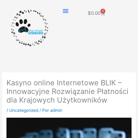
Ir
al
0
Carrito
$
0.00
contenido
Kasyno online Internetowe BLIK –
Innowacyjne Rozwiązanie Płatności
dla Krajowych Użytkowników
/
Uncategorized
/ Por
admin