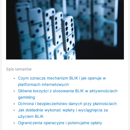
Spis tematów
Czym oznacza mechanizm BLIK i jak operuje w
platformach internetowych
Główne korzyści z stosowania BLIK w aktywnościach
gambling
Ochrona i bezpieczeństwo danych przy płatnościach
Jak dokładnie wykonać wpłaty i wyciągnięcia za
użyciem BLIK
Ograniczenia operacyjne i potencjalne opłaty