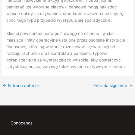
metodę niezwykle atrakcyjną kosztowo. Trzeba jednak
pamiętać, że wybrane placówki bankowe mogą nakładać
własne opłaty za używanie z standardu rozliczeń mobilnych,
choć tego typu przypadki występują się sporadycznie.
Klienci powinni też poświęcić uwagę na dzienne i w skali
miesiąca limity operacyjne ustalone przez osobiste instytucje
finansowe, które są w stanie różnicować się w relacji od
rodzaju rachunku oraz kontraktu z bankiem. Typowo
ograniczenia te są wystarczająco wysokie, aby dostarczyć
satysfakcjonującą zabawę także wysoce aktywnym klientom.
←
Entrada anterior
Entrada siguiente
→
Conócenos