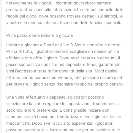
notevolmente le vincite. I giocatori dovrebbero sempre
prestare attenzione alle informazioni fornite nel pannello delle
regole del gioco, dove possono trovare dettagli sui simboli, le
vincite e le meccaniche di attivazione delle funzioni speciali.
Primi passi: come iniziare a giocare
Iniziare a giocare a Dead or Alive 3 Slot è semplice e diretto.
Prima di tutto, i giocatori devono scegliere un casinò online
affidabile che offra il gioco. Dopo aver creato un account, il
passo successivo consiste nel depositare fondi, garantendo
così l’accesso a tutte le funzionalità della slot. Molti casinò
offrono anche bonus di benvenuto, che possono essere usati
per provare il gioco senza rischiare troppo del proprio denaro.
Una volta effettuato il deposito, i giocatori possono
selezionare la slot e regolare le impostazioni di scommessa
secondo le loro preferenze. È consigliabile iniziare con
scommesse più basse per familiarizzare con il gioco e le sue
meccaniche. Dopo aver acquisito esperienza, i giocatori
possono aumentare le loro scommesse per massimizzare le