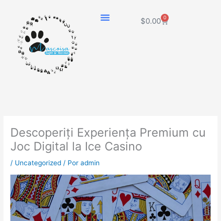
Ir
al
0
Carrito
$
0.00
contenido
Descoperiți Experiența Premium cu
Joc Digital la Ice Casino
/
Uncategorized
/ Por
admin