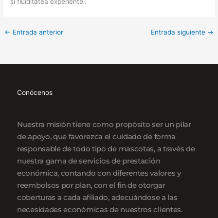
și fluiditatea experienței.
←
Entrada anterior
Entrada siguiente
→
Conócenos
Nuestra misión tiene como propósito ser un pilar
de apoyo, que favorezca el cuidado de forma
responsable de todo tipo de mascotas, a través de
nuestra gama de servicios de prestación
económica, contando con diferentes valores y
reembolsos por plan, con el fin de otorgar
coberturas a cada afiliado, adecuándose a las
necesidades económicas de nuestros clientes.