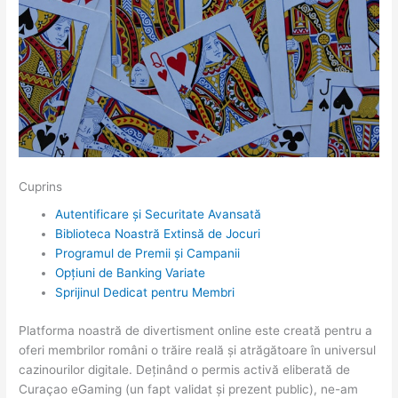
Cuprins
Autentificare și Securitate Avansată
Biblioteca Noastră Extinsă de Jocuri
Programul de Premii și Campanii
Opțiuni de Banking Variate
Sprijinul Dedicat pentru Membri
Platforma noastră de divertisment online este creată pentru a
oferi membrilor români o trăire reală și atrăgătoare în universul
cazinourilor digitale. Deținând o permis activă eliberată de
Curaçao eGaming (un fapt validat și prezent public), ne-am