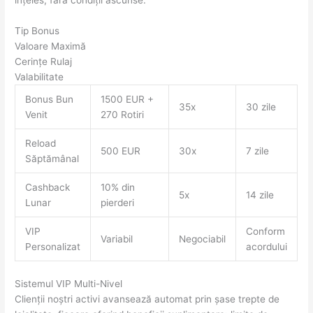
înțeles, fără condiții ascunse.
Tip Bonus
Valoare Maximă
Cerințe Rulaj
Valabilitate
Bonus Bun
1500 EUR +
35x
30 zile
Venit
270 Rotiri
Reload
500 EUR
30x
7 zile
Săptămânal
Cashback
10% din
5x
14 zile
Lunar
pierderi
VIP
Conform
Variabil
Negociabil
Personalizat
acordului
Sistemul VIP Multi-Nivel
Clienții noștri activi avansează automat prin șase trepte de