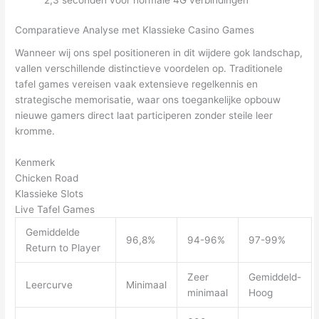
Comparatieve Analyse met Klassieke Casino Games
Wanneer wij ons spel positioneren in dit wijdere gok landschap,
vallen verschillende distinctieve voordelen op. Traditionele
tafel games vereisen vaak extensieve regelkennis en
strategische memorisatie, waar ons toegankelijke opbouw
nieuwe gamers direct laat participeren zonder steile leer
kromme.
Kenmerk
Chicken Road
Klassieke Slots
Live Tafel Games
Gemiddelde
96,8%
94-96%
97-99%
Return to Player
Zeer
Gemiddeld-
Leercurve
Minimaal
minimaal
Hoog