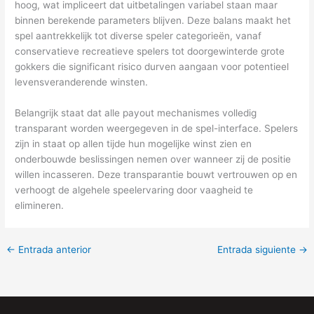
hoog, wat impliceert dat uitbetalingen variabel staan maar
binnen berekende parameters blijven. Deze balans maakt het
spel aantrekkelijk tot diverse speler categorieën, vanaf
conservatieve recreatieve spelers tot doorgewinterde grote
gokkers die significant risico durven aangaan voor potentieel
levensveranderende winsten.
Belangrijk staat dat alle payout mechanismes volledig
transparant worden weergegeven in de spel-interface. Spelers
zijn in staat op allen tijde hun mogelijke winst zien en
onderbouwde beslissingen nemen over wanneer zij de positie
willen incasseren. Deze transparantie bouwt vertrouwen op en
verhoogt de algehele speelervaring door vaagheid te
elimineren.
←
Entrada anterior
Entrada siguiente
→