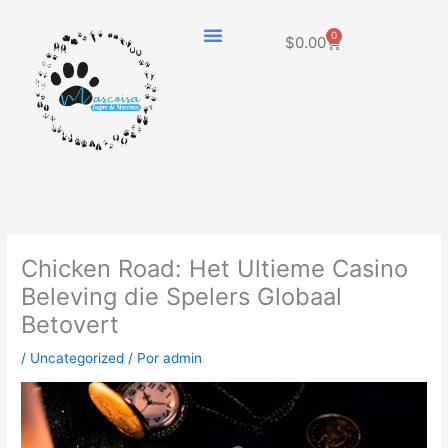
Ir
al
0
Carrito
$
0.00
contenido
Chicken Road: Het Ultieme Casino
Beleving die Spelers Globaal
Betovert
/
Uncategorized
/ Por
admin