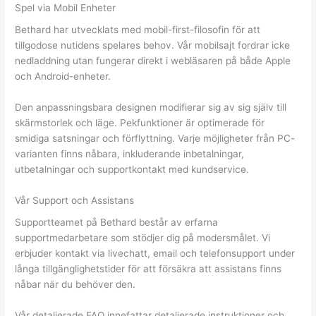
Spel via Mobil Enheter
Bethard har utvecklats med mobil-first-filosofin för att
tillgodose nutidens spelares behov. Vår mobilsajt fordrar icke
nedladdning utan fungerar direkt i webläsaren på både Apple
och Android-enheter.
Den anpassningsbara designen modifierar sig av sig själv till
skärmstorlek och läge. Pekfunktioner är optimerade för
smidiga satsningar och förflyttning. Varje möjligheter från PC-
varianten finns nåbara, inkluderande inbetalningar,
utbetalningar och supportkontakt med kundservice.
Vår Support och Assistans
Supportteamet på Bethard består av erfarna
supportmedarbetare som stödjer dig på modersmålet. Vi
erbjuder kontakt via livechatt, email och telefonsupport under
långa tillgänglighetstider för att försäkra att assistans finns
nåbar när du behöver den.
Vår detaljerade FAQ innefattar detaljerade instruktioner och