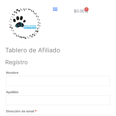
Ir
al
0
Carrito
$
0.00
contenido
Tablero de Afiliado
Registro
Nombre
Apellido
Dirección de email
*