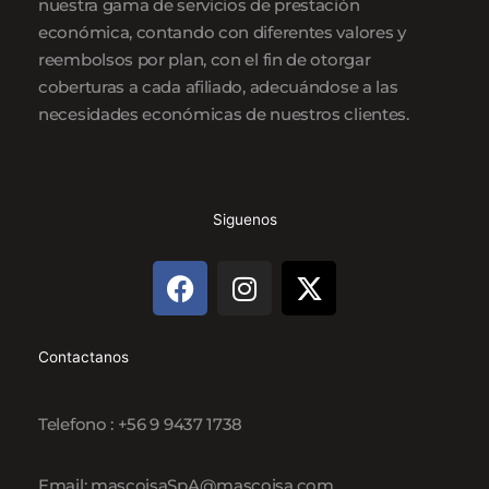
nuestra gama de servicios de prestación
económica, contando con diferentes valores y
reembolsos por plan, con el fin de otorgar
coberturas a cada afiliado, adecuándose a las
necesidades económicas de nuestros clientes.
Siguenos
F
I
X
a
n
-
c
s
t
e
t
w
Contactanos
b
a
i
o
g
t
Telefono : +56 9 9437 1738
o
r
t
k
a
e
Email: mascoisaSpA@mascoisa.com